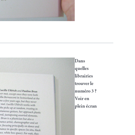
Dans
quelles
librairies
trouver le
numéro 3 ?
Voir en
plein écran