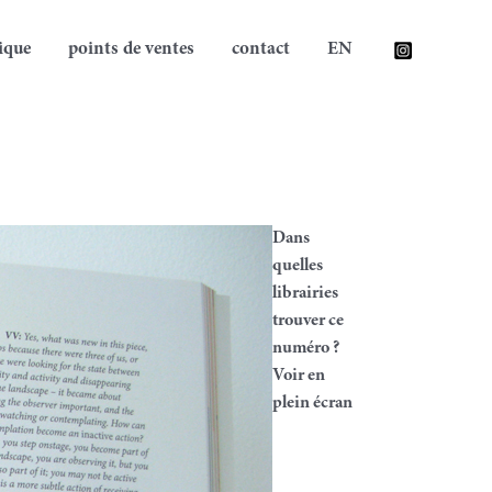
ique
points de ventes
contact
EN
Dans
quelles
librairies
trouver ce
numéro ?
Voir en
plein écran