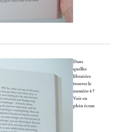
Dans
quelles
librairies
trouver le
numéro 4 ?
Voir en
plein écran